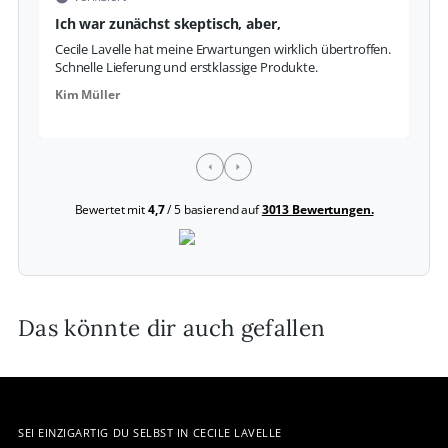
Ich war zunächst skeptisch, aber,
S
Cecile Lavelle hat meine Erwartungen wirklich übertroffen.
Da
Schnelle Lieferung und erstklassige Produkte.
Fo
Kim Müller
La
Bewertet mit
4,7
/ 5 basierend auf
3013 Bewertungen.
Das könnte dir auch gefallen
SEI EINZIGARTIG DU SELBST IN CECILE LAVELLE