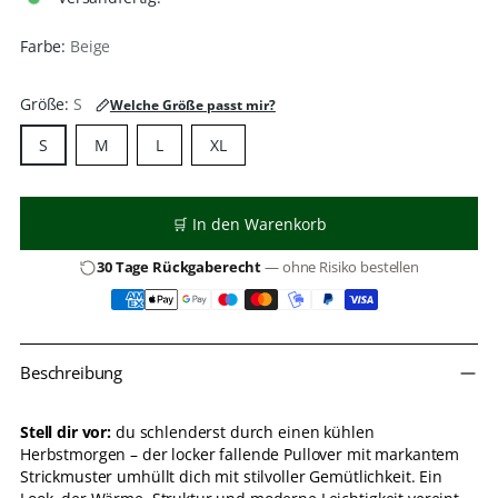
Farbe:
Beige
Größe:
S
Welche Größe passt mir?
S
M
L
XL
🛒 In den Warenkorb
30 Tage Rückgaberecht
— ohne Risiko bestellen
Produkt
Beschreibung
in
den
Warenkorb
Stell dir vor:
du schlenderst durch einen kühlen
legen
Herbstmorgen – der locker fallende Pullover mit markantem
Strickmuster umhüllt dich mit stilvoller Gemütlichkeit. Ein