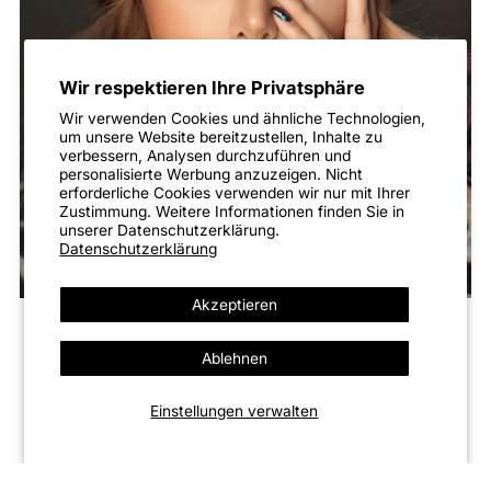
Wir respektieren Ihre Privatsphäre
Wir verwenden Cookies und ähnliche Technologien,
um unsere Website bereitzustellen, Inhalte zu
verbessern, Analysen durchzuführen und
personalisierte Werbung anzuzeigen. Nicht
erforderliche Cookies verwenden wir nur mit Ihrer
Zustimmung. Weitere Informationen finden Sie in
unserer Datenschutzerklärung.
Datenschutzerklärung
Akzeptieren
Über Cecile Lavelle
Ablehnen
cecile lavelle steht für zeitlose mode für frauen und
Einstellungen verwalten
männer.klare silhouetten, ruhige farben und details, die
bleiben.von bekleidung bis schmuck & accessoires – styles,
die dich im alltag begleiten.mode, die berührt und lange
gern getragen wird.