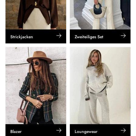
Strickjacken
Zweiteiliges Set
Blazer
Loungewear