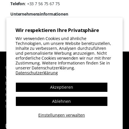
Telefon
: +33 7 56 75 67 75
Unternehmensinformationen
E-Commerce QJ
Kreilerhof 33, 2151 PJ Nieuw-Vennep, Niederlande
Wir respektieren Ihre Privatsphäre
Handelsregister
(KvK): 94704635
USt-ID
: NL866865342B01
Wir verwenden Cookies und ähnliche
Technologien, um unsere Website bereitzustellen,
Inhalte zu verbessern, Analysen durchzuführen
und personalisierte Werbung anzuzeigen. Nicht
erforderliche Cookies verwenden wir nur mit Ihrer
Zustimmung. Weitere Informationen finden Sie in
unserer Datenschutzerklärung.
SEI EINZIGARTIG DU SELBST IN CECILE LAVELLE
Datenschutzerklärung
Von unverzichtbaren Essentials bis hin zu Statement-Pieces
bietet
CECILE LAVELLE
mühelose Eleganz für jede
Akzeptieren
Gelegenheit. Entdecken Sie unsere sorgfältig kuratierte
Kollektion und finden Sie den perfekten Look, um Ihre
einzigartige Eleganz zur Schau zu stellen.
CECILE LAVELLE
–
Ablehnen
Ihr Ziel für zeitlose Mode.
Einstellungen verwalten