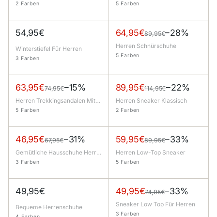
2 Farben
5 Farben
VERKAUF
Regulärer Preis
54,95€
64,95€
−28%
89,95€
Herren Schnürschuhe
Winterstiefel Für Herren
5 Farben
3 Farben
VERKAUF
VERKAUF
Regulärer Preis
Regulärer Preis
63,95€
−15%
89,95€
−22%
74,95€
114,95€
Herren Trekkingsandalen Mit Klettverschluss Für Outdoor
Herren Sneaker Klassisch
5 Farben
2 Farben
VERKAUF
VERKAUF
Regulärer Preis
Regulärer Preis
46,95€
−31%
59,95€
−33%
67,95€
89,95€
Gemütliche Hausschuhe Herren
Herren Low-Top Sneaker
3 Farben
5 Farben
VERKAUF
Regulärer Preis
49,95€
49,95€
−33%
74,95€
Sneaker Low Top Für Herren
Bequeme Herrenschuhe
3 Farben
4 Farben