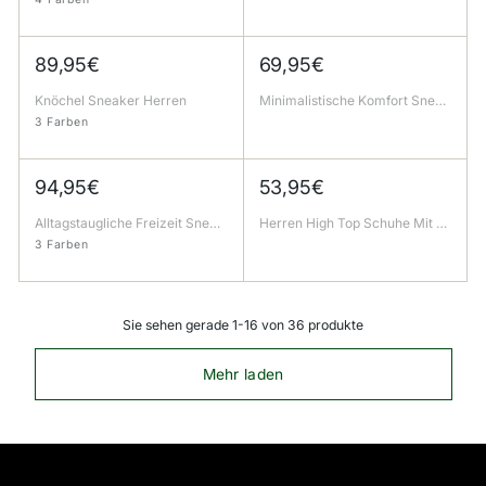
89,95€
69,95€
Knöchel Sneaker Herren
Minimalistische Komfort Sneaker
3 Farben
94,95€
53,95€
Alltagstaugliche Freizeit Sneaker
Herren High Top Schuhe Mit Reißverschluss Und Schnürung
3 Farben
Sie sehen gerade 1-16 von 36 produkte
Mehr laden