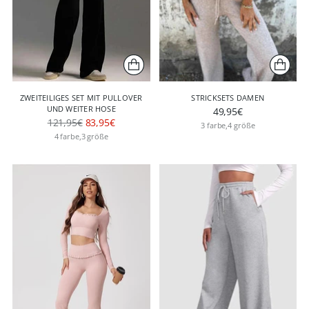
ZWEITEILIGES SET MIT PULLOVER
STRICKSETS DAMEN
UND WEITER HOSE
49,95€
Regulärer
121,95€
83,95€
3 farbe,4 größe
Preis
4 farbe,3 größe