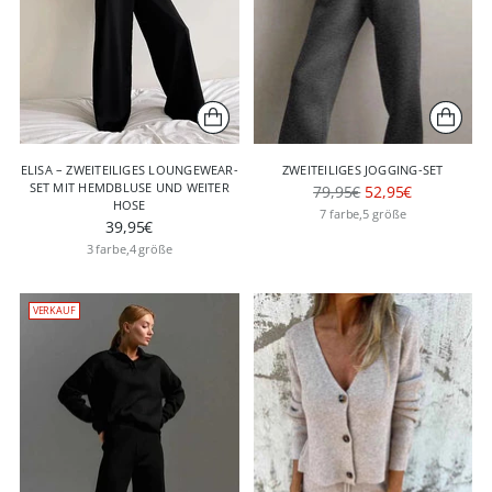
ELISA – ZWEITEILIGES LOUNGEWEAR-
ZWEITEILIGES JOGGING-SET
SET MIT HEMDBLUSE UND WEITER
Regulärer
79,95€
52,95€
HOSE
Preis
7 farbe,5 größe
39,95€
3 farbe,4 größe
VERKAUF