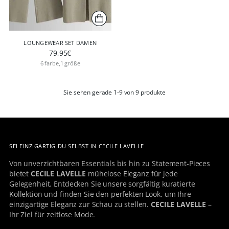
LOUNGEWEAR SET DAMEN
79,95€
6 farbe,1 größe
Sie sehen gerade 1-9 von 9 produkte
SEI EINZIGARTIG DU SELBST IN CECILE LAVELLE
Von unverzichtbaren Essentials bis hin zu Statement-Pieces
bietet
CECILE LAVELLE
mühelose Eleganz für jede
Gelegenheit. Entdecken Sie unsere sorgfältig kuratierte
Kollektion und finden Sie den perfekten Look, um Ihre
einzigartige Eleganz zur Schau zu stellen.
CECILE LAVELLE
–
Ihr Ziel für zeitlose Mode.