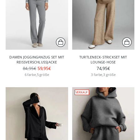
DAMEN JOGGINGANZUG SET MIT
TURTLENECK-STRICKSET MIT
REISSVERSCHLUSSJACKE
LOUNGE-HOSE
Regulärer
84,95€
59,95€
74,95€
Preis
6 farbe,5 größe
3 farbe,3 größe
VERKAUF