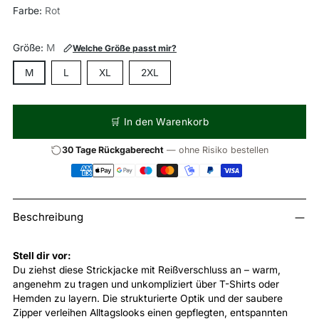
Farbe:
Rot
Größe:
M
Welche Größe passt mir?
M
L
XL
2XL
🛒 In den Warenkorb
30 Tage Rückgaberecht
— ohne Risiko bestellen
Produkt
Beschreibung
in
den
Warenkorb
Stell dir vor:
legen
Du ziehst diese Strickjacke mit Reißverschluss an – warm,
angenehm zu tragen und unkompliziert über T-Shirts oder
Hemden zu layern. Die strukturierte Optik und der saubere
Zipper verleihen Alltagslooks einen gepflegten, entspannten