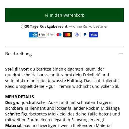
🛒 In den Warenkorb
30 Tage Rückgaberecht
— ohne Risiko bestellen
Produkt
Beschreibung
in
den
Warenkorb
Stell dir vor:
du betrittst einen eleganten Raum, der
legen
quadratische Halsausschnitt rahmt dein Dekolleté und
verleiht dir eine selbstbewusste Haltung. Das sanft fallende
Kleid umspielt deine Figur – feminin, schlicht und voller Stil.
MEHR DETAILS
Design:
quadratischer Ausschnitt mit schmalen Trägern,
sichtbare Taillennaht und locker fallender Rock in Midilänge
Schnitt:
figurbetontes Midikleid, das deine Taille betont und
mit weitem Saum einen eleganten Schwung erzeugt
Material:
aus hochwertigem, weich fließendem Material