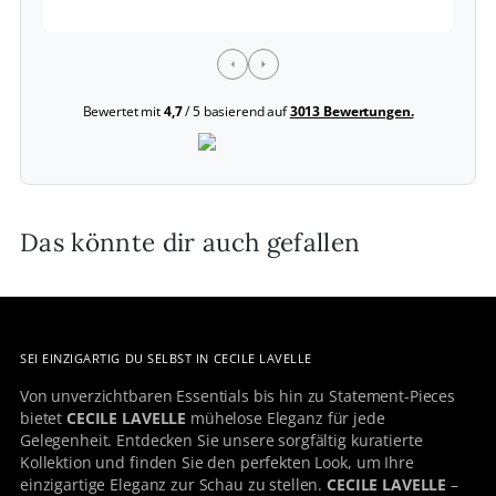
Bewertet mit
4,7
/ 5 basierend auf
3013 Bewertungen.
Das könnte dir auch gefallen
SEI EINZIGARTIG DU SELBST IN CECILE LAVELLE
Von unverzichtbaren Essentials bis hin zu Statement-Pieces
bietet
CECILE LAVELLE
mühelose Eleganz für jede
Gelegenheit. Entdecken Sie unsere sorgfältig kuratierte
Kollektion und finden Sie den perfekten Look, um Ihre
einzigartige Eleganz zur Schau zu stellen.
CECILE LAVELLE
–