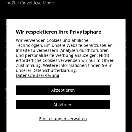
Ihr Ziel für zeitlose Mode.
Wir respektieren Ihre Privatsphäre
Wir verwenden Cookies und ähnliche
UNSERE RICHTLINIEN
Technologien, um unsere Website bereitzustellen,
Inhalte zu verbessern, Analysen durchzuführen
und personalisierte Werbung anzuzeigen. Nicht
INFORMATION
erforderliche Cookies verwenden wir nur mit Ihrer
Zustimmung. Weitere Informationen finden Sie in
KONTAKTIERE UNS
unserer Datenschutzerklärung.
Datenschutzerklärung
Währung
Deutschland (EUR €)
Akzeptieren
Urheberrecht © 2026,
Cecile Lavelle
. Alle Rechte vorbehalten Siehe unsere
Nutzungsbedingungen und Datenschutzhinweise.
Ablehnen
Einstellungen verwalten