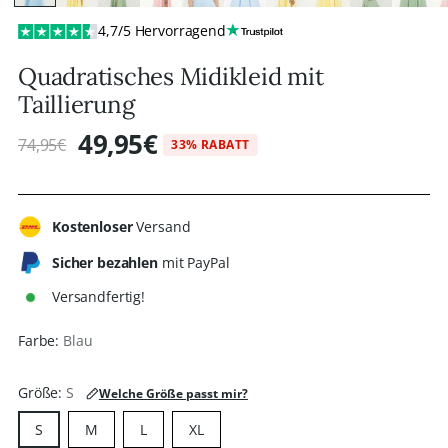
4,7/5 Hervorragend
Quadratisches Midikleid mit
Taillierung
49,95€
74,95€
33% RABATT
Regulärer
Preis
Kostenloser
Versand
Sicher bezahlen
mit PayPal
Versandfertig!
Farbe:
Blau
Größe:
S
Welche Größe passt mir?
S
M
L
XL