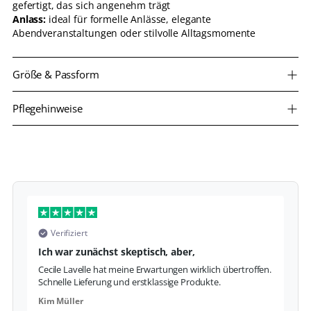
gefertigt, das sich angenehm trägt
Anlass:
ideal für formelle Anlässe, elegante
Abendveranstaltungen oder stilvolle Alltagsmomente
Größe & Passform
Pflegehinweise
Verifiziert
Ich war zunächst skeptisch, aber,
S
Cecile Lavelle hat meine Erwartungen wirklich übertroffen.
Da
Schnelle Lieferung und erstklassige Produkte.
Fo
Kim Müller
La