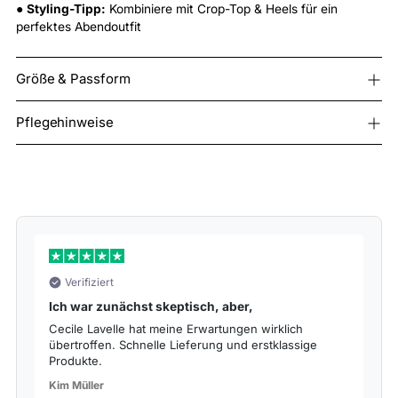
●
Styling-Tipp:
Kombiniere mit Crop-Top & Heels für ein
perfektes Abendoutfit
Größe & Passform
Pflegehinweise
Verifiziert
Ich war zunächst skeptisch, aber,
S
Cecile Lavelle hat meine Erwartungen wirklich
Da
übertroffen. Schnelle Lieferung und erstklassige
de
Produkte.
La
Kim Müller