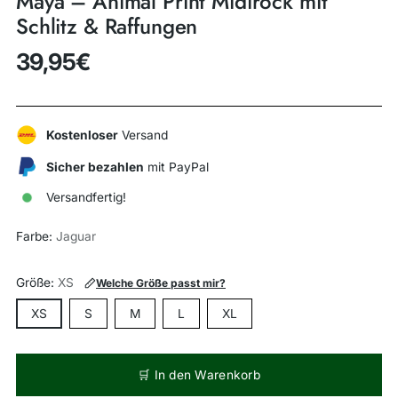
Maya – Animal Print Midirock mit
Schlitz & Raffungen
39,95€
Regulärer
Preis
Kostenloser
Versand
Sicher bezahlen
mit PayPal
Versandfertig!
Farbe:
Jaguar
Größe:
XS
Welche Größe passt mir?
XS
S
M
L
XL
🛒 In den Warenkorb