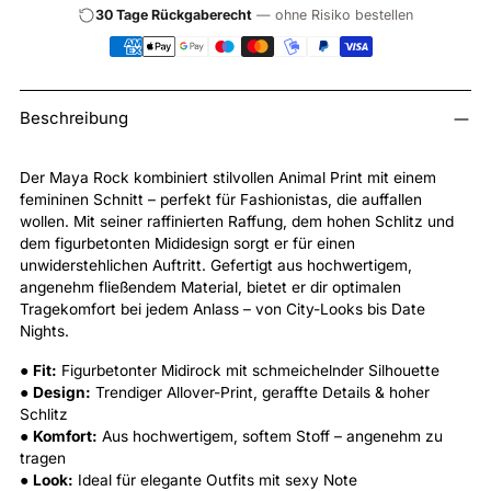
30 Tage Rückgaberecht
— ohne Risiko bestellen
Produkt
Beschreibung
in
den
Warenkorb
Der Maya Rock kombiniert stilvollen Animal Print mit einem
legen
femininen Schnitt – perfekt für Fashionistas, die auffallen
wollen. Mit seiner raffinierten Raffung, dem hohen Schlitz und
dem figurbetonten Mididesign sorgt er für einen
unwiderstehlichen Auftritt. Gefertigt aus hochwertigem,
angenehm fließendem Material, bietet er dir optimalen
Tragekomfort bei jedem Anlass – von City-Looks bis Date
Nights.
●
Fit:
Figurbetonter Midirock mit schmeichelnder Silhouette
●
Design:
Trendiger Allover-Print, geraffte Details & hoher
Schlitz
●
Komfort:
Aus hochwertigem, softem Stoff – angenehm zu
tragen
●
Look:
Ideal für elegante Outfits mit sexy Note