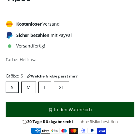
Regulärer
Preis
Kostenloser
Versand
Sicher bezahlen
mit PayPal
Versandfertig!
Farbe:
Hellrosa
Größe:
S
Welche Größe passt mir?
S
M
L
XL
🛒 In den Warenkorb
30 Tage Rückgaberecht
— ohne Risiko bestellen