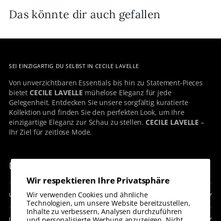
Das könnte dir auch gefallen
SEI EINZIGARTIG DU SELBST IN CECILE LAVELLE
Von unverzichtbaren Essentials bis hin zu Statement-Pieces
bietet
CECILE LAVELLE
mühelose Eleganz für jede
Gelegenheit. Entdecken Sie unsere sorgfältig kuratierte
Kollektion und finden Sie den perfekten Look, um Ihre
einzigartige Eleganz zur Schau zu stellen.
CECILE LAVELLE
–
Ihr Ziel für zeitlose Mode.
Wir respektieren Ihre Privatsphäre
Wir verwenden Cookies und ähnliche
UNSERE RICHTLINIEN
Technologien, um unsere Website bereitzustellen,
Inhalte zu verbessern, Analysen durchzuführen
und personalisierte Werbung anzuzeigen. Nicht
INFORMATION