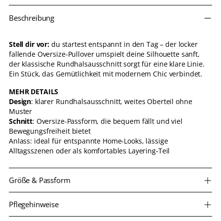
Produkt
Beschreibung
in
den
Warenkorb
Stell dir vor:
du startest entspannt in den Tag – der locker
legen
fallende Oversize-Pullover umspielt deine Silhouette sanft,
der klassische Rundhalsausschnitt sorgt für eine klare Linie.
Ein Stück, das Gemütlichkeit mit modernem Chic verbindet.
MEHR DETAILS
Design
: klarer Rundhalsausschnitt, weites Oberteil ohne
Muster
Schnitt
: Oversize-Passform, die bequem fällt und viel
Bewegungsfreiheit bietet
Anlass: ideal für entspannte Home-Looks, lässige
Alltagsszenen oder als komfortables Layering-Teil
Größe & Passform
Pflegehinweise