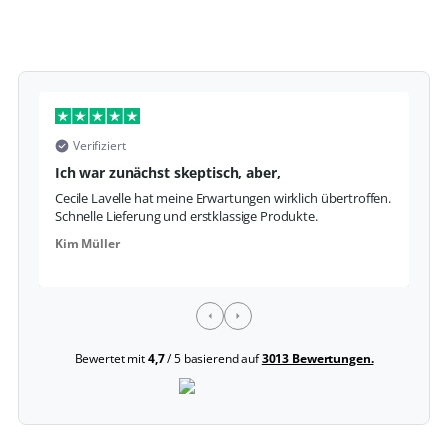
Verifiziert
Ich war zunächst skeptisch, aber,
S
Cecile Lavelle hat meine Erwartungen wirklich übertroffen.
Da
Schnelle Lieferung und erstklassige Produkte.
Fo
Kim Müller
La
Bewertet mit
4,7
/ 5 basierend auf
3013 Bewertungen.