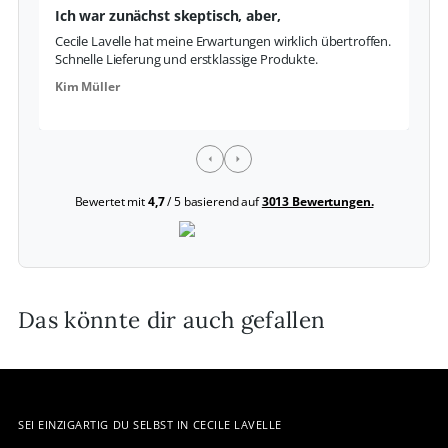
Ich war zunächst skeptisch, aber,
S
Cecile Lavelle hat meine Erwartungen wirklich übertroffen.
Da
Schnelle Lieferung und erstklassige Produkte.
Fo
Kim Müller
La
Bewertet mit
4,7
/ 5 basierend auf
3013 Bewertungen.
Das könnte dir auch gefallen
SEI EINZIGARTIG DU SELBST IN CECILE LAVELLE