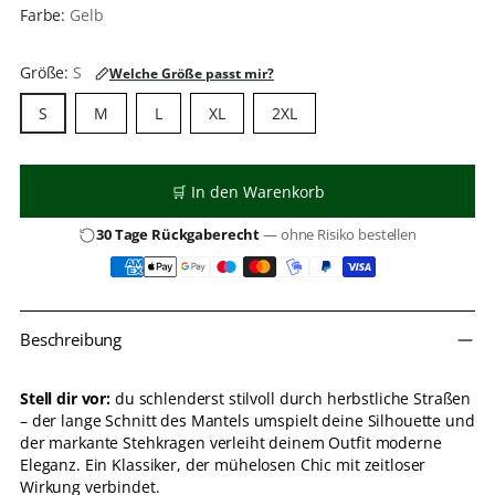
Farbe:
Gelb
Größe:
S
Welche Größe passt mir?
S
M
L
XL
2XL
🛒 In den Warenkorb
30 Tage Rückgaberecht
— ohne Risiko bestellen
Produkt
Beschreibung
in
den
Warenkorb
Stell dir vor:
du schlenderst stilvoll durch herbstliche Straßen
legen
– der lange Schnitt des Mantels umspielt deine Silhouette und
der markante Stehkragen verleiht deinem Outfit moderne
Eleganz. Ein Klassiker, der mühelosen Chic mit zeitloser
Wirkung verbindet.