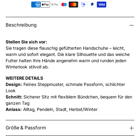
Produkt
Beschreibung
in
den
Warenkorb
Stellen Sie sich vor:
legen
Sie tragen diese flauschig gefütterten Handschuhe – leicht,
warm und sofort elegant. Die klare Silhouette und das weiche
Futter halten Ihre Hände angenehm warm und runden jeden
Winterlook stilvoll ab.
WEITERE DETAILS
Design:
Feines Steppmuster, schmale Passform, schlichter
Look
Schnitt:
Sicherer Sitz mit flexiblem Bündchen, bequem für den
ganzen Tag
Anlass:
Alltag, Pendeln, Stadt, Herbst/Winter
Größe & Passform