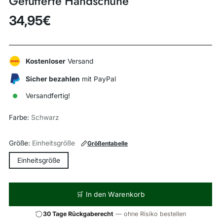
Gefütterte Handschuhe
34,95€
Regulärer
Preis
Kostenloser
Versand
Sicher bezahlen
mit PayPal
Versandfertig!
Farbe:
Schwarz
Größe:
Einheitsgröße
Größentabelle
Einheitsgröße
🛒 In den Warenkorb
30 Tage Rückgaberecht
— ohne Risiko bestellen