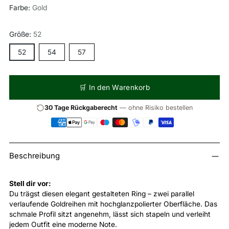
Farbe:
Gold
Größe:
52
52
54
57
🛒 In den Warenkorb
30 Tage Rückgaberecht
— ohne Risiko bestellen
Produkt
Beschreibung
in
den
Warenkorb
Stell dir vor:
legen
Du trägst diesen elegant gestalteten Ring – zwei parallel
verlaufende Goldreihen mit hochglanzpolierter Oberfläche. Das
schmale Profil sitzt angenehm, lässt sich stapeln und verleiht
jedem Outfit eine moderne Note.