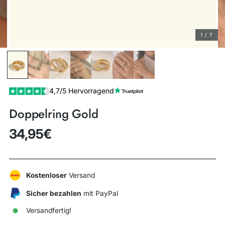
1 / 7
4,7/5 Hervorragend
Doppelring Gold
34,95€
Regulärer
Preis
Kostenloser
Versand
Sicher bezahlen
mit PayPal
Versandfertig!