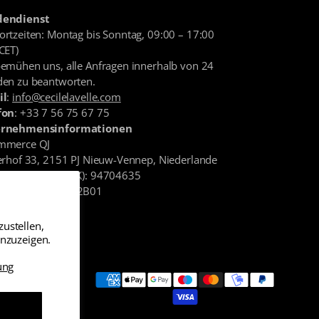
endienst
rtzeiten: Montag bis Sonntag, 09:00 – 17:00
CET)
bemühen uns, alle Anfragen innerhalb von 24
den zu beantworten.
il
:
info@cecilelavelle.com
fon
: +33 7 56 75 67 75
rnehmensinformationen
mmerce QJ
erhof 33, 2151 PJ Nieuw-Vennep, Niederlande
elsregister
(KvK): 94704635
ID
: NL866865342B01
ustellen,
anzuzeigen.
ung
n