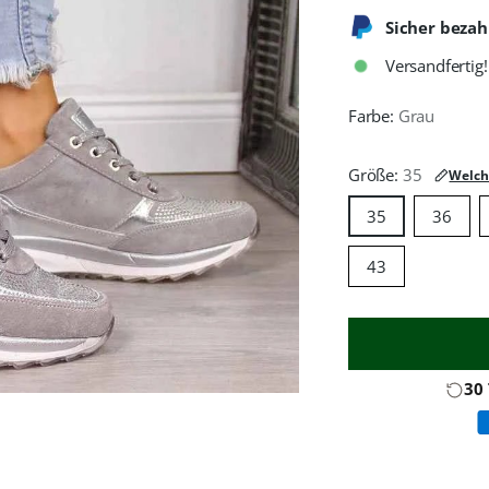
Sicher bezah
Versandfertig!
Farbe:
Grau
Größe:
35
Welch
35
36
43
30
Produkt