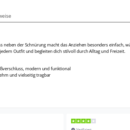
in
den
weise
Warenkorb
legen
luss neben der Schnürung macht das Anziehen besonders einfach, w
edem Outfit und begleiten dich stilvoll durch Alltag und Freizeit.
ißverschluss, modern und funktional
hm und vielseitig tragbar
Verifiziert