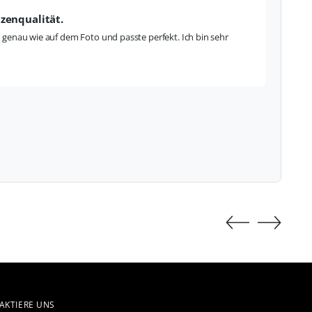
tzenqualität.
Sehr 
ar genau wie auf dem Foto und passte perfekt. Ich bin sehr
Die Bl
glückl
Sophie
AKTIERE UNS