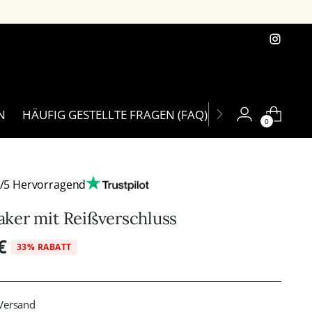
N
HÄUFIG GESTELLTE FRAGEN (FAQ)
KONTACT
0
7/5 Hervorragend
ker mit Reißverschluss
€
33% RABATT
Versand