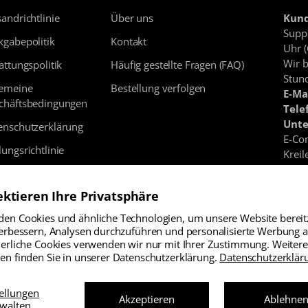
andrichtlinie
Über uns
Kund
Suppo
kgabepolitik
Kontakt
Uhr (
Wir 
attungspolitik
Häufig gestellte Fragen (FAQ)
Stun
gemeine
Bestellung verfolgen
E-Ma
chäftsbedingungen
Tele
Unte
enschutzerklärung
E-Co
ungsrichtlinie
Kreil
Hand
ressum
USt-
ektieren Ihre Privatsphäre
Vertrag
en Cookies und ähnliche Technologien, um unsere Website bereitz
widerrufen
verbessern, Analysen durchzuführen und personalisierte Werbung 
derliche Cookies verwenden wir nur mit Ihrer Zustimmung. Weitere
en finden Sie in unserer Datenschutzerklärung.
Datenschutzerklär
ere Nutzungsbedingungen und Datenschutzhinweise.
tellungen
Akzeptieren
Ablehne
walten