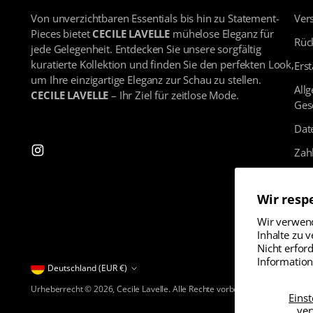
Von unverzichtbaren Essentials bis hin zu Statement-
Vers
Pieces bietet
CECILE LAVELLE
mühelose Eleganz für
Rüc
jede Gelegenheit. Entdecken Sie unsere sorgfältig
kuratierte Kollektion und finden Sie den perfekten Look,
Erst
um Ihre einzigartige Eleganz zur Schau zu stellen.
All
CECILE LAVELLE
– Ihr Ziel für zeitlose Mode.
Ges
Dat
Zahl
Imp
Wir resp
Wir verwend
Inhalte zu 
Nicht erfor
Information
Währung
Deutschland (EUR €)
Urheberrecht © 2026,
Cecile Lavelle
. Alle Rechte vorbehalten Siehe uns
Eins
ver