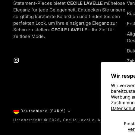
Statement-Pieces bietet
CECILE LAVELLE
mühelose
Ver
Eleganz für jede Gelegenheit. Entdecken Sie unsere
Rüc
sorgfältig kuratierte Kollektion und finden Sie den
perfekten Look, um Ihre einzigartige Eleganz zur
Ers
Schau zu stellen.
CECILE LAVELLE
– Ihr Ziel für
All
zeitlose Mode.
Ges
Dat
Zah
Imp
Wir respe
Wir verwen
bereitzuste
Werbung an
Zustimmung
Datenschut
Währung
Deutschland (EUR €)
Urheberrecht © 2026,
Cecile Lavelle
. Alle Rechte vor
Einst
ver