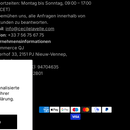
ortzeiten: Montag bis Sonntag, 09:00 – 17:00
(CET)
bemühen uns, alle Anfragen innerhalb von
tunden zu beantworten.
il
:
info@cecilelavelle.com
fon
: +33 7 56 75 67 75
rnehmensinformationen
ommerce QJ
lerhof 33, 2151 PJ Nieuw-Vennep,
erlande
elsregister
(KvK): 94704635
ID
: NL866865342B01
nalisierte
Ihrer
lärung.
hinweise.
n