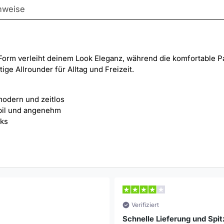
nweise
Warenkorb
legen
e Form verleiht deinem Look Eleganz, während die komfortable
tige Allrounder für Alltag und Freizeit.
 modern und zeitlos
bil und angenehm
oks
Verifiziert
Schnelle Lieferung und Spit