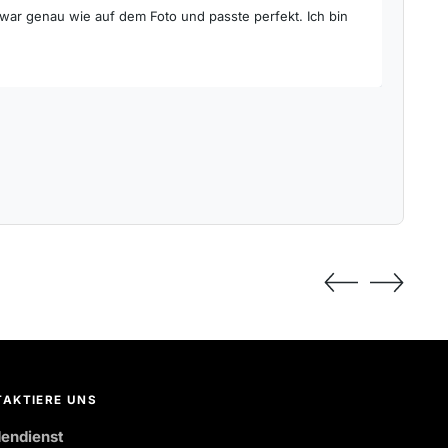
, war genau wie auf dem Foto und passte perfekt. Ich bin
Die Bl
bin gl
Sophie
AKTIERE UNS
endienst