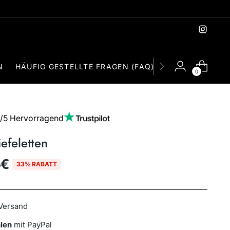
JETZT UNSERE NEUE KOLLEKTION ENTDECKEN
N
HÄUFIG GESTELLTE FRAGEN (FAQ)
KONTACT
0
7/5 Hervorragend
efeletten
5€
33% RABATT
Versand
len
mit PayPal