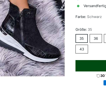
Versandfertig
Farbe:
Schwarz
Größe:
35
35
36
43
30 
Produkt
in
den