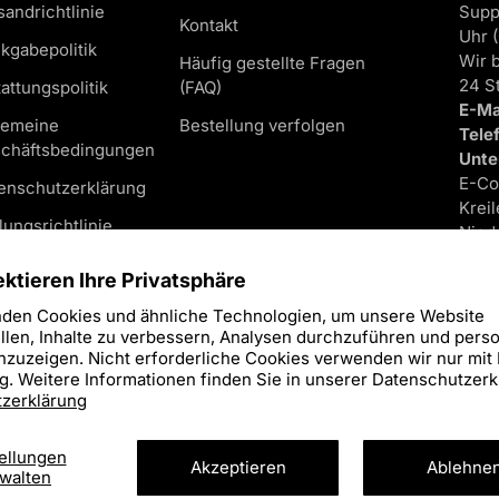
sandrichtlinie
Supp
Kontakt
Uhr 
kgabepolitik
Wir 
Häufig gestellte Fragen
24 S
tattungspolitik
(FAQ)
E-Ma
gemeine
Bestellung verfolgen
Tele
chäftsbedingungen
Unte
E-C
enschutzerklärung
Krei
lungsrichtlinie
Nied
Hand
ressum
ktieren Ihre Privatsphäre
USt-
den Cookies und ähnliche Technologien, um unsere Website
Vertrag
llen, Inhalte zu verbessern, Analysen durchzuführen und perso
widerrufen
zuzeigen. Nicht erforderliche Cookies verwenden wir nur mit 
. Weitere Informationen finden Sie in unserer Datenschutzerk
zerklärung
behalten Siehe unsere Nutzungsbedingungen und Datenschutz
ellungen
Akzeptieren
Ablehne
walten