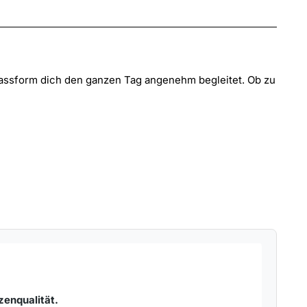
 Passform dich den ganzen Tag angenehm begleitet. Ob zu
Veri
zenqualität.
Sehr 