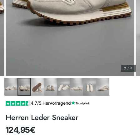
2 / 8
4,7/5 Hervorragend
Herren Leder Sneaker
124,95€
Regulärer
Preis