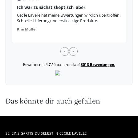
Ich war zunächst skeptisch, aber,
S
Cecile Lavelle hat meine Erwartungen wirklich übertroffen.
Da
Schnelle Lieferung und erstklassige Produkte.
Fo
Kim Müller
La
Bewertet mit
4,7
/ 5 basierend auf
3013 Bewertungen.
Das könnte dir auch gefallen
SEI EINZIGARTIG DU SELBST IN CECILE LAVELLE