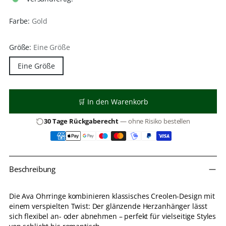
Farbe:
Gold
Größe:
Eine Größe
Eine Größe
🛒 In den Warenkorb
30 Tage Rückgaberecht
— ohne Risiko bestellen
Produkt
Beschreibung
in
den
Warenkorb
Die Ava Ohrringe kombinieren klassisches Creolen-Design mit
legen
einem verspielten Twist: Der glänzende Herzanhänger lässt
sich flexibel an- oder abnehmen – perfekt für vielseitige Styles