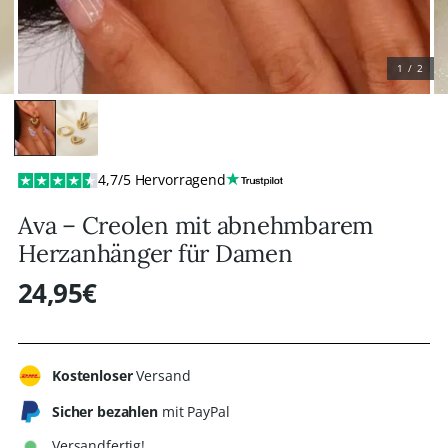
1 / 2
4,7/5 Hervorragend
Ava – Creolen mit abnehmbarem
Herzanhänger für Damen
24,95€
Regulärer
Preis
Kostenloser
Versand
Sicher bezahlen
mit PayPal
Versandfertig!